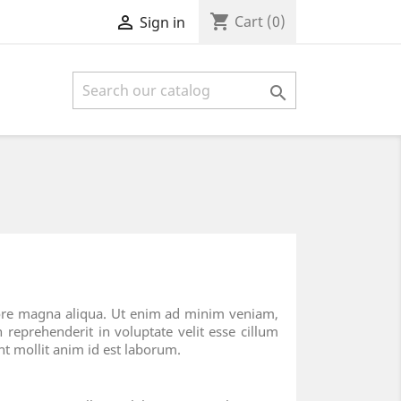
shopping_cart

Cart
(0)
Sign in

olore magna aliqua. Ut enim ad minim veniam,
 reprehenderit in voluptate velit esse cillum
unt mollit anim id est laborum.