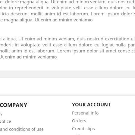
t dolore magna aliqua. Ut enim ad minim veniam, quis nostrud ex
 in reprehenderit in voluptate velit esse cillum dolore eu fu
fficia deserunt mollit anim id est laborum. Lorem ipsum dolor si
ore magna aliqua. Ut enim ad minim veniamю
 aliqua. Ut enim ad minim veniam, quis nostrud exercitation u
nderit in voluptate velit esse cillum dolore eu fugiat nulla par
 mollit anim id est laborum. Lorem ipsum dolor sit amet conse c
a. Ut enim ad minim veniamю
 COMPANY
YOUR ACCOUNT
Personal info
ry
Orders
Notice
Credit slips
and conditions of use